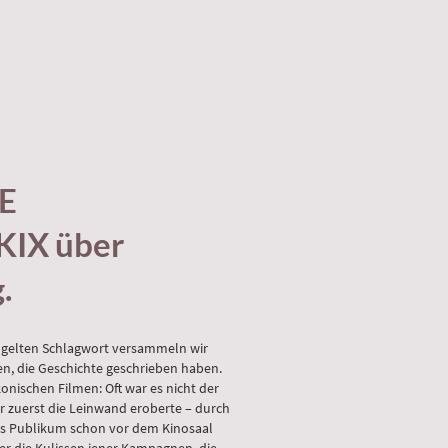
E
KIX über
.
ügelten Schlagwort versammeln wir
, die Geschichte geschrieben haben.
onischen Filmen: Oft war es nicht der
er zuerst die Leinwand eroberte – durch
das Publikum schon vor dem Kinosaal
nter die Kulissen jener Kampagnen, die