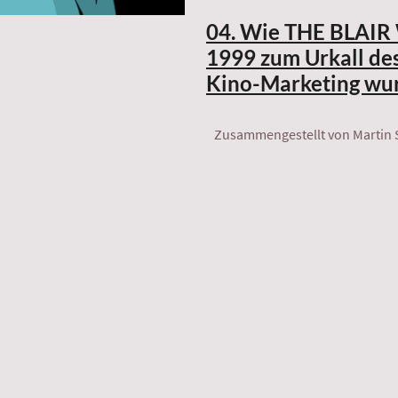
04. Wie THE BLAI
1999 zum Urkall des
Kino-Marketing wu
Zusammengestellt von Martin 
ix®
Aktuelles
Leistungen
Referenzen
Team
© 2025 Heithecker & Singer GbR. Alle Rechte vorbehalten.
CINEKIX®
Team für Kinokultur