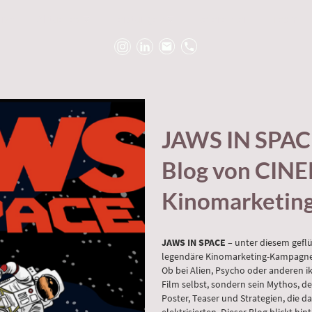
ix®
Aktuelles
Leistungen
Referenzen
Team
JAWS IN SPAC
Blog von CINE
Kinomarketing
JAWS IN SPACE
– unter diesem gefl
legendäre Kinomarketing-Kampagnen
Ob bei Alien, Psycho oder anderen ik
Film selbst, sondern sein Mythos, d
Poster, Teaser und Strategien, die 
elektrisierten. Dieser Blog blickt hi