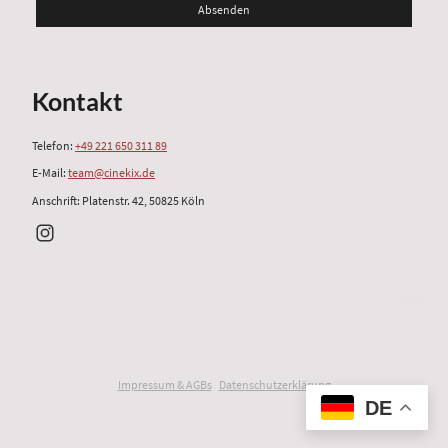
Absenden
Kontakt
Telefon:
+49 221 650 311 89
E-Mail:
team@cinekix.de
Anschrift: Platenstr. 42, 50825 Köln
© 2025 Heithecker & Singer GbR. Alle Rechte vorbehalten.
CINEKIX®
Team für Kinokultur
Tel:
+49 221 650 311 89
Impressum & AGBs
|
Datenschutzerklärung
DE