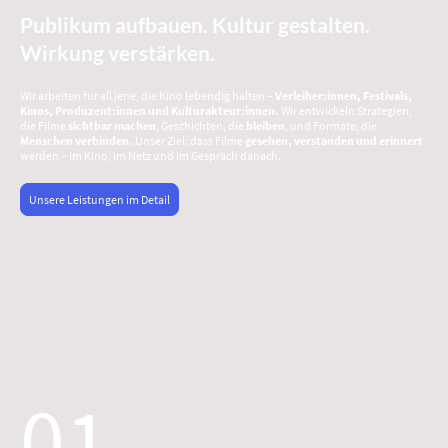
Publikum aufbauen. Kultur gestalten.
Wirkung verstärken.
Wir arbeiten für all jene, die Kino lebendig halten –
Verleiher:innen, Festivals,
Kinos, Produzent:innen und Kulturakteur:innen.
Wir entwickeln Strategien,
die Filme
sichtbar machen
, Geschichten, die
bleiben
,
und Formate, die
Menschen verbinden.
Unser Ziel: dass Filme
gesehen, verstanden und erinnert
werden – im Kino, im Netz und im Gespräch danach.
Unsere Leistungen im Detail
01