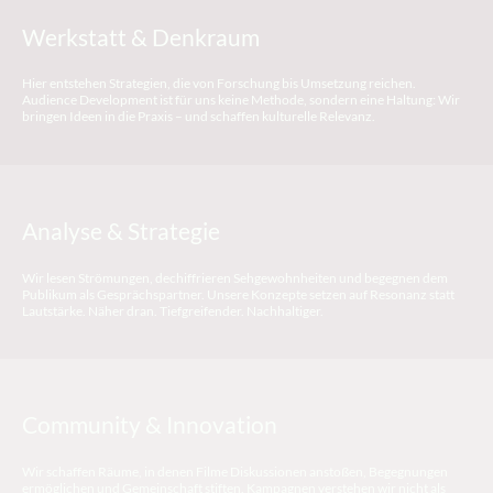
Werkstatt & Denkraum
Hier entstehen Strategien, die von Forschung bis Umsetzung reichen.
Audience Development ist für uns keine Methode, sondern eine Haltung: Wir
bringen Ideen in die Praxis – und schaffen kulturelle Relevanz.
Analyse & Strategie
Wir lesen Strömungen, dechiffrieren Sehgewohnheiten und begegnen dem
Publikum als Gesprächspartner. Unsere Konzepte setzen auf Resonanz statt
Lautstärke. Näher dran. Tiefgreifender. Nachhaltiger.
Community & Innovation
Wir schaffen Räume, in denen Filme Diskussionen anstoßen, Begegnungen
ermöglichen und Gemeinschaft stiften. Kampagnen verstehen wir nicht als